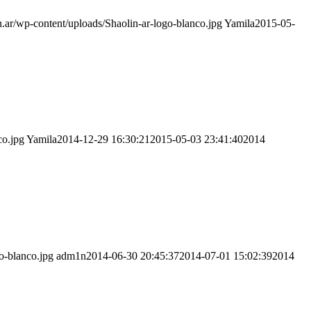
n.ar/wp-content/uploads/Shaolin-ar-logo-blanco.jpg
Yamila
2015-05-
co.jpg
Yamila
2014-12-29 16:30:21
2015-05-03 23:41:40
2014
o-blanco.jpg
adm1n
2014-06-30 20:45:37
2014-07-01 15:02:39
2014