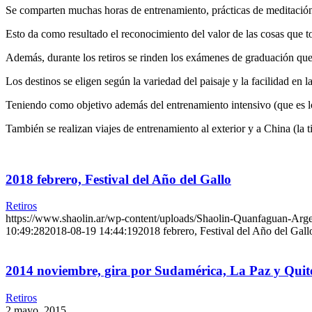
Se comparten muchas horas de entrenamiento, prácticas de meditación
Esto da como resultado el reconocimiento del valor de las cosas que to
Además, durante los retiros se rinden los exámenes de graduación que
Los destinos se eligen según la variedad del paisaje y la facilidad en 
Teniendo como objetivo además del entrenamiento intensivo (que es lo 
También se realizan viajes de entrenamiento al exterior y a China (la 
2018 febrero, Festival del Año del Gallo
Retiros
https://www.shaolin.ar/wp-content/uploads/Shaolin-Quanfaguan-Arg
10:49:28
2018-08-19 14:44:19
2018 febrero, Festival del Año del Gall
2014 noviembre, gira por Sudamérica, La Paz y Quit
Retiros
2 mayo, 2015