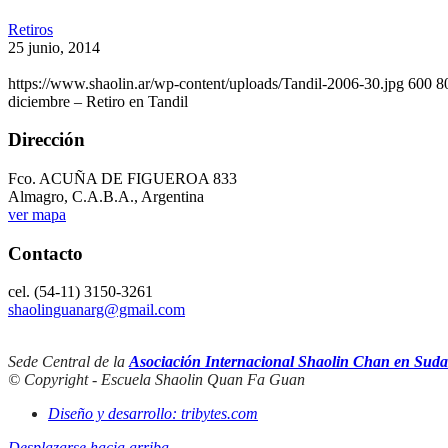
Retiros
25 junio, 2014
https://www.shaolin.ar/wp-content/uploads/Tandil-2006-30.jpg
600
8
diciembre – Retiro en Tandil
Dirección
Fco. ACUÑA DE FIGUEROA 833
Almagro, C.A.B.A., Argentina
ver mapa
Contacto
cel. (54-11) 3150-3261
shaolinguanarg@gmail.com
Sede Central de la
Asociación Internacional Shaolin Chan en Sud
© Copyright - Escuela Shaolin Quan Fa Guan
Diseño y desarrollo: tribytes.com
Desplazarse hacia arriba