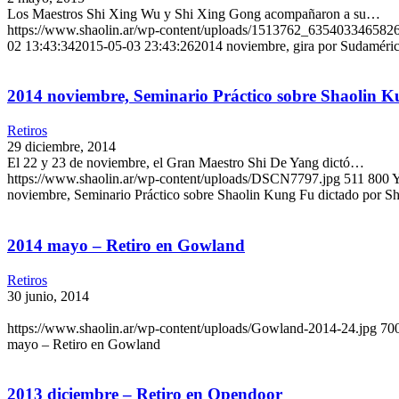
Los Maestros Shi Xing Wu y Shi Xing Gong acompañaron a su…
https://www.shaolin.ar/wp-content/uploads/1513762_6354033465
02 13:43:34
2015-05-03 23:43:26
2014 noviembre, gira por Sudaméric
2014 noviembre, Seminario Práctico sobre Shaolin K
Retiros
29 diciembre, 2014
El 22 y 23 de noviembre, el Gran Maestro Shi De Yang dictó…
https://www.shaolin.ar/wp-content/uploads/DSCN7797.jpg
511
800
Y
noviembre, Seminario Práctico sobre Shaolin Kung Fu dictado por S
2014 mayo – Retiro en Gowland
Retiros
30 junio, 2014
https://www.shaolin.ar/wp-content/uploads/Gowland-2014-24.jpg
70
mayo – Retiro en Gowland
2013 diciembre – Retiro en Opendoor