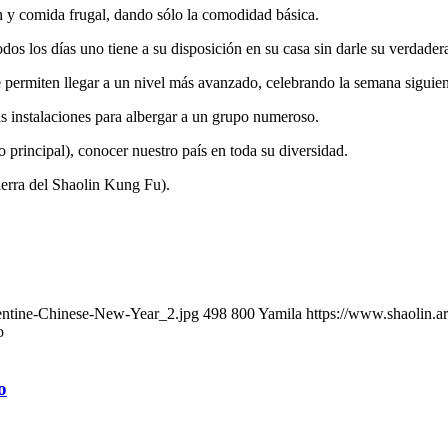
 y comida frugal, dando sólo la comodidad básica.
dos los días uno tiene a su disposición en su casa sin darle su verdader
 permiten llegar a un nivel más avanzado, celebrando la semana siguient
las instalaciones para albergar a un grupo numeroso.
principal), conocer nuestro país en toda su diversidad.
tierra del Shaolin Kung Fu).
entine-Chinese-New-Year_2.jpg
498
800
Yamila
https://www.shaolin.a
o
o