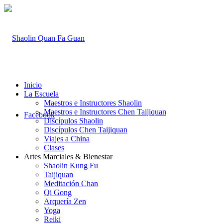
Inicio
La Escuela
Maestros e Instructores Shaolin
Maestros e Instructores Chen Taijiquan
Facebook
Discípulos Shaolin
Discípulos Chen Taijiquan
Viajes a China
Clases
Artes Marciales & Bienestar
Shaolin Kung Fu
Taijiquan
Meditación Chan
Qi Gong
Arquería Zen
Yoga
Reiki