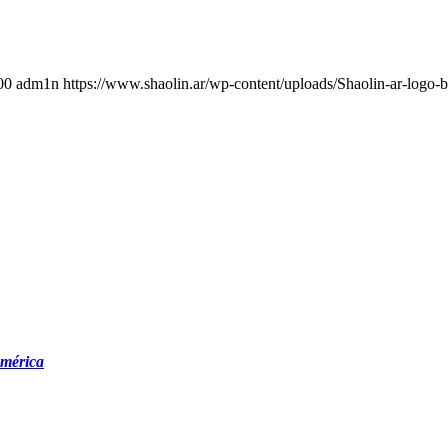
00
adm1n
https://www.shaolin.ar/wp-content/uploads/Shaolin-ar-logo-b
américa