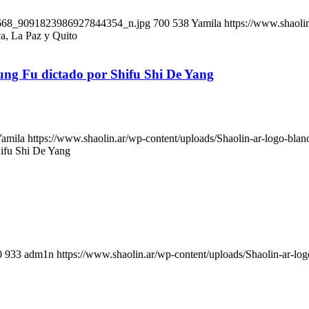
82668_9091823986927844354_n.jpg
700
538
Yamila
https://www.shaoli
a, La Paz y Quito
ung Fu dictado por Shifu Shi De Yang
amila
https://www.shaolin.ar/wp-content/uploads/Shaolin-ar-logo-blan
hifu Shi De Yang
0
933
adm1n
https://www.shaolin.ar/wp-content/uploads/Shaolin-ar-log